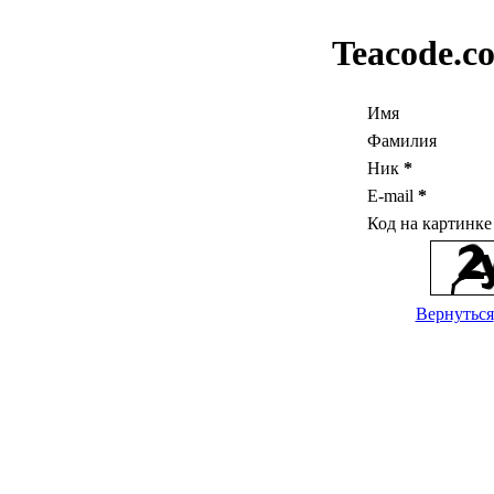
Teacode.c
Имя
Фамилия
Ник
*
E-mail
*
Код на картинк
Вернуться