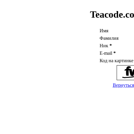
Teacode.c
Имя
Фамилия
Ник
*
E-mail
*
Код на картинк
Вернуться