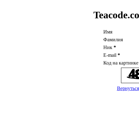
Teacode.c
Имя
Фамилия
Ник
*
E-mail
*
Код на картинк
Вернуться