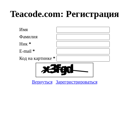
Teacode.com:
Регистрация
Имя
Фамилия
Ник
*
E-mail
*
Код на картинке
*
Вернуться
Зарегристрироваться