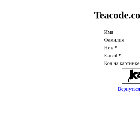
Teacode.c
Имя
Фамилия
Ник
*
E-mail
*
Код на картинк
Вернуться