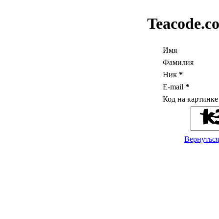
Teacode.c
Имя
Фамилия
Ник
*
E-mail
*
Код на картинк
Вернуться