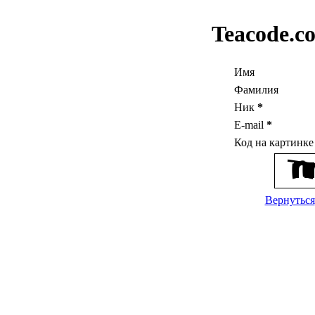
Teacode.c
Имя
Фамилия
Ник
*
E-mail
*
Код на картинк
Вернуться