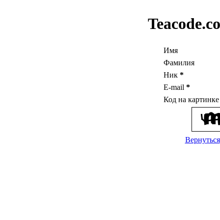
Teacode.c
Имя
Фамилия
Ник
*
E-mail
*
Код на картинк
Вернуться