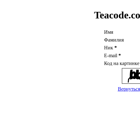
Teacode.c
Имя
Фамилия
Ник
*
E-mail
*
Код на картинк
Вернуться