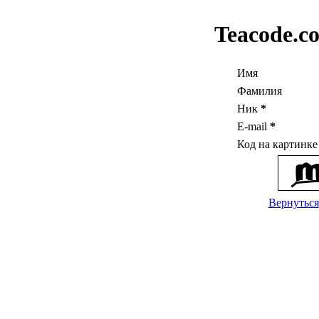
Teacode.c
Имя
Фамилия
Ник
*
E-mail
*
Код на картинк
Вернуться