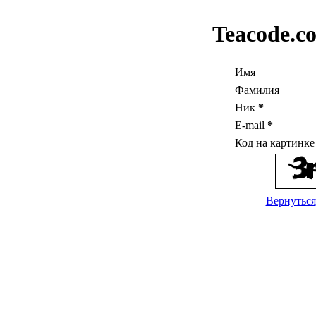
Teacode.c
Имя
Фамилия
Ник
*
E-mail
*
Код на картинк
Вернуться