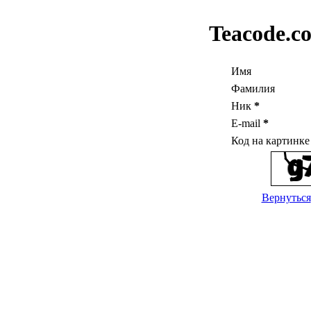
Teacode.c
Имя
Фамилия
Ник
*
E-mail
*
Код на картинк
Вернуться