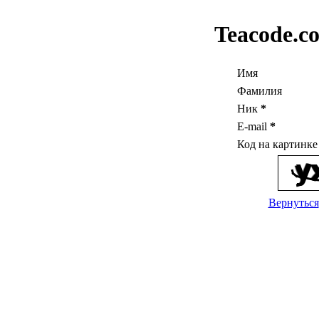
Teacode.c
Имя
Фамилия
Ник
*
E-mail
*
Код на картинк
Вернуться