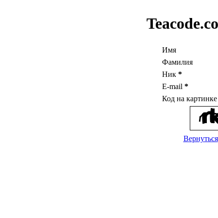
Teacode.c
Имя
Фамилия
Ник
*
E-mail
*
Код на картинк
Вернуться