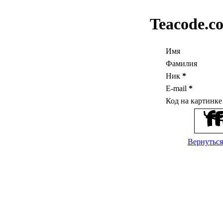
Teacode.c
Имя
Фамилия
Ник
*
E-mail
*
Код на картинк
Вернуться