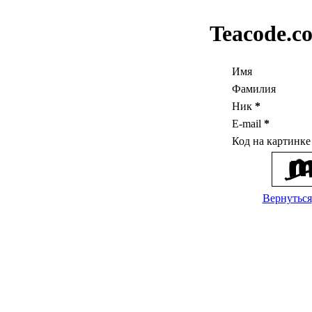
Teacode.c
Имя
Фамилия
Ник
*
E-mail
*
Код на картинк
Вернуться