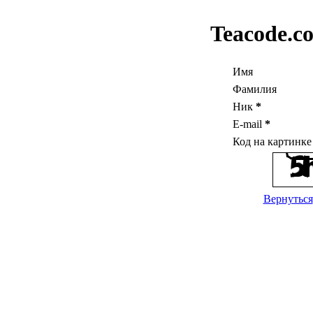
Teacode.c
Имя
Фамилия
Ник
*
E-mail
*
Код на картинк
Вернуться