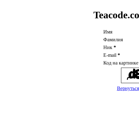
Teacode.c
Имя
Фамилия
Ник
*
E-mail
*
Код на картинк
Вернуться