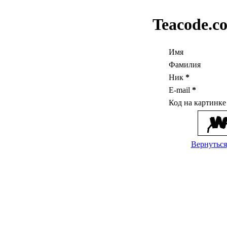
Teacode.c
Имя
Фамилия
Ник
*
E-mail
*
Код на картинк
Вернуться