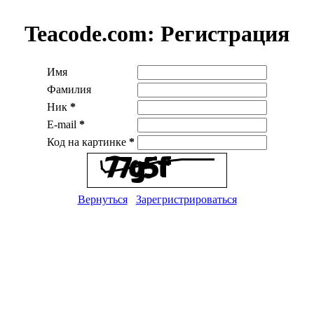
Teacode.com:
Регистрация
Имя
Фамилия
Ник
*
E-mail
*
Код на картинке
*
Вернуться
Зарегристрироваться