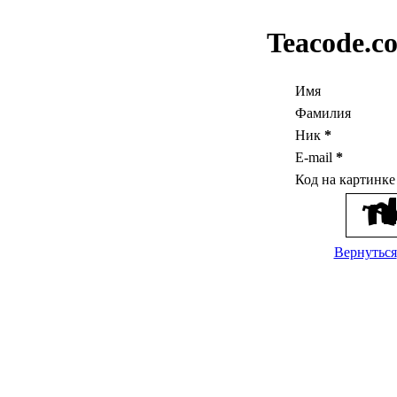
Teacode.c
Имя
Фамилия
Ник
*
E-mail
*
Код на картинк
Вернуться