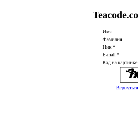
Teacode.c
Имя
Фамилия
Ник
*
E-mail
*
Код на картинк
Вернуться