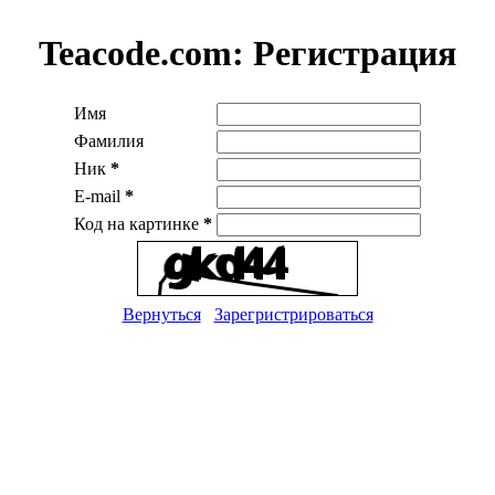
Teacode.com:
Регистрация
Имя
Фамилия
Ник
*
E-mail
*
Код на картинке
*
Вернуться
Зарегристрироваться