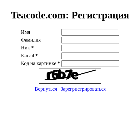
Teacode.com:
Регистрация
Имя
Фамилия
Ник
*
E-mail
*
Код на картинке
*
Вернуться
Зарегристрироваться