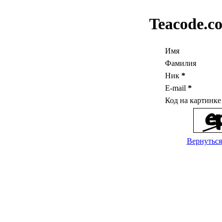
Teacode.c
Имя
Фамилия
Ник
*
E-mail
*
Код на картинк
Вернуться