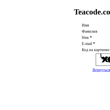
Teacode.c
Имя
Фамилия
Ник
*
E-mail
*
Код на картинк
Вернуться