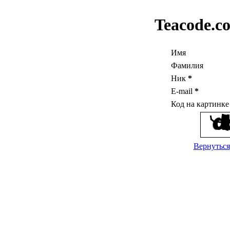
Teacode.c
Имя
Фамилия
Ник
*
E-mail
*
Код на картинк
Вернуться