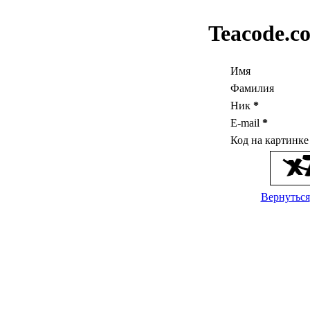
Teacode.c
Имя
Фамилия
Ник
*
E-mail
*
Код на картинк
Вернуться