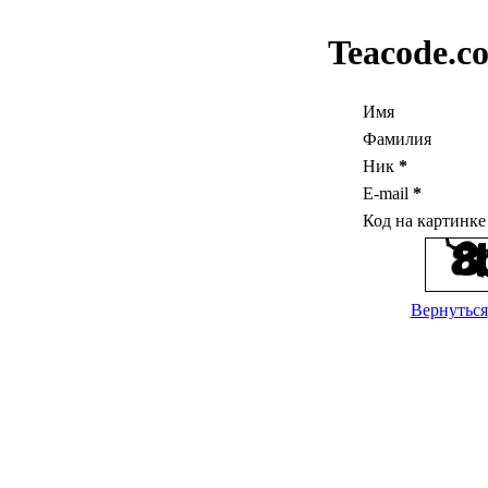
Teacode.c
Имя
Фамилия
Ник
*
E-mail
*
Код на картинк
Вернуться