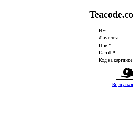
Teacode.c
Имя
Фамилия
Ник
*
E-mail
*
Код на картинк
Вернуться