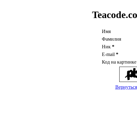
Teacode.c
Имя
Фамилия
Ник
*
E-mail
*
Код на картинк
Вернуться