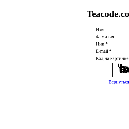
Teacode.c
Имя
Фамилия
Ник
*
E-mail
*
Код на картинк
Вернуться