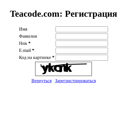
Teacode.com:
Регистрация
Имя
Фамилия
Ник
*
E-mail
*
Код на картинке
*
Вернуться
Зарегристрироваться