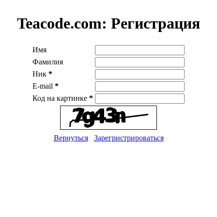
Teacode.com:
Регистрация
Имя
Фамилия
Ник
*
E-mail
*
Код на картинке
*
Вернуться
Зарегристрироваться