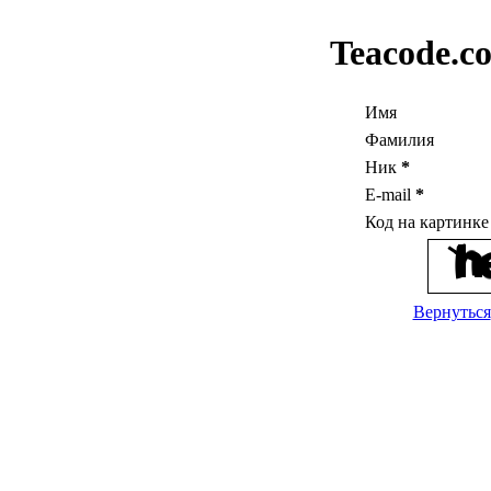
Teacode.c
Имя
Фамилия
Ник
*
E-mail
*
Код на картинк
Вернуться