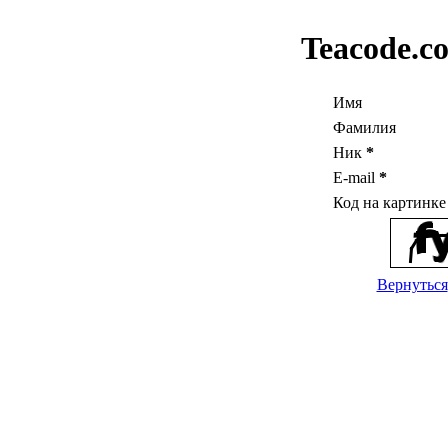
Teacode.c
Имя
Фамилия
Ник
*
E-mail
*
Код на картинк
Вернуться