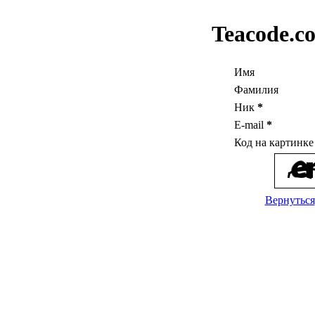
Teacode.c
Имя
Фамилия
Ник
*
E-mail
*
Код на картинк
Вернуться