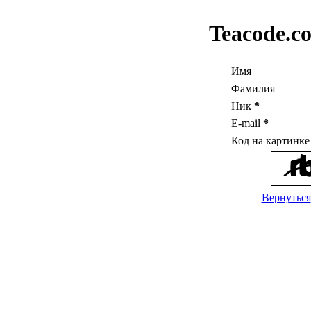
Teacode.c
Имя
Фамилия
Ник
*
E-mail
*
Код на картинк
Вернуться