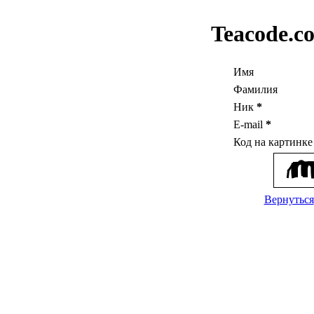
Teacode.c
Имя
Фамилия
Ник
*
E-mail
*
Код на картинк
Вернуться