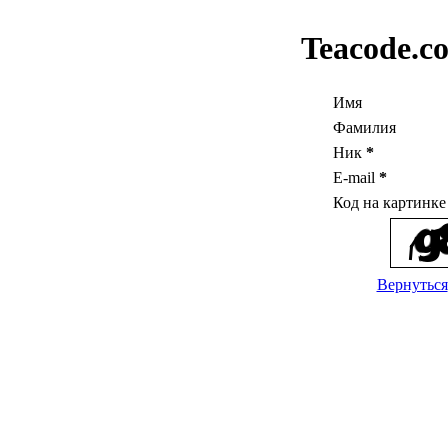
Teacode.c
Имя
Фамилия
Ник
*
E-mail
*
Код на картинк
Вернуться