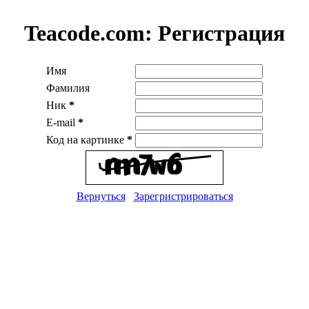
Teacode.com:
Регистрация
Имя
Фамилия
Ник
*
E-mail
*
Код на картинке
*
Вернуться
Зарегристрироваться