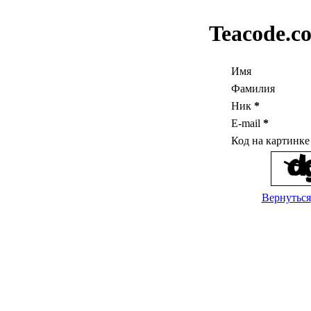
Teacode.c
Имя
Фамилия
Ник
*
E-mail
*
Код на картинк
Вернуться