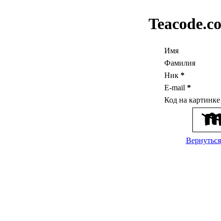
Teacode.c
Имя
Фамилия
Ник
*
E-mail
*
Код на картинк
Вернуться