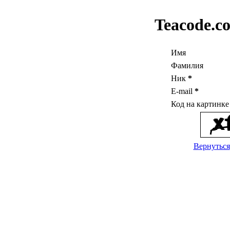
Teacode.c
Имя
Фамилия
Ник
*
E-mail
*
Код на картинк
Вернуться