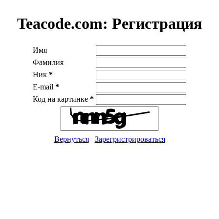
Teacode.com:
Регистрация
Имя
Фамилия
Ник
*
E-mail
*
Код на картинке
*
Вернуться
Зарегристрироваться