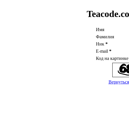
Teacode.c
Имя
Фамилия
Ник
*
E-mail
*
Код на картинк
Вернуться