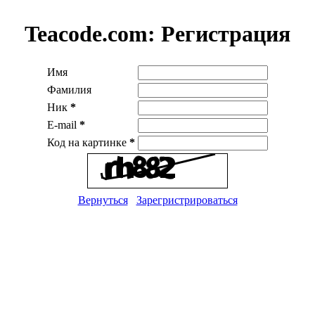
Teacode.com:
Регистрация
Имя
Фамилия
Ник
*
E-mail
*
Код на картинке
*
Вернуться
Зарегристрироваться