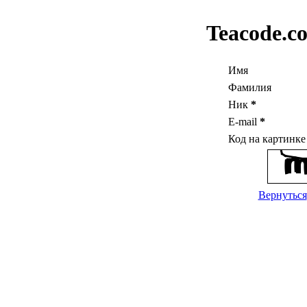
Teacode.c
Имя
Фамилия
Ник
*
E-mail
*
Код на картинк
Вернуться