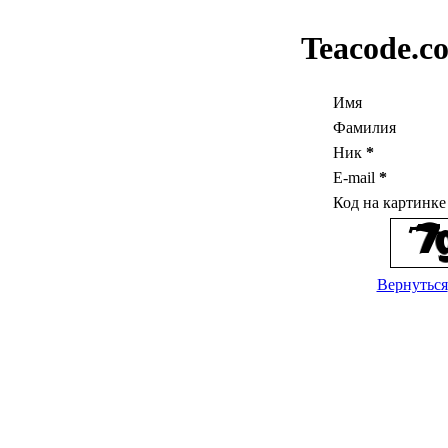
Teacode.c
Имя
Фамилия
Ник
*
E-mail
*
Код на картинк
Вернуться