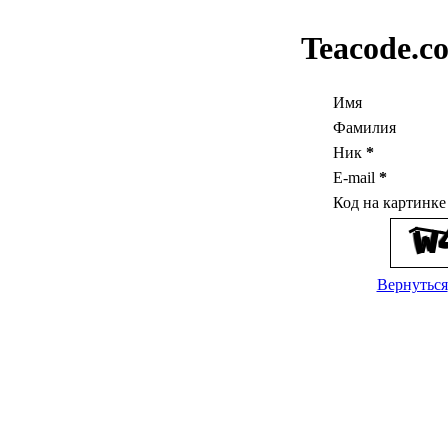
Teacode.c
Имя
Фамилия
Ник
*
E-mail
*
Код на картинк
Вернуться